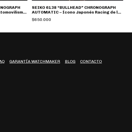
ONOGRAPH
SEIKO 6138 “BULLHEAD” CHRONOGRAPH
B
utomovilismo
AUTOMATIC – Ícono Japonés Racing de los
e
70
$650.000
$
AQ
GARANTÍA WATCHMAKER
BLOG
CONTACTO