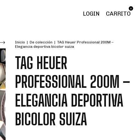
0
LOGIN
CARRITO
Inicio
|
De colección
|
TAG Heuer Professional 200M –
Elegancia deportiva bicolor suiza
TAG HEUER
PROFESSIONAL 200M –
ELEGANCIA DEPORTIVA
BICOLOR SUIZA