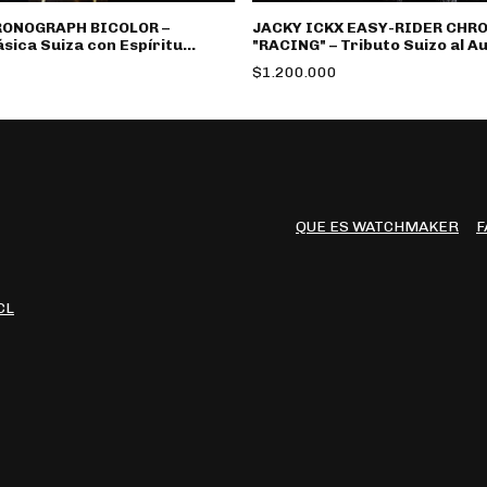
JACKY ICKX EASY-RIDER CHR
HRONOGRAPH BICOLOR –
"RACING" – Tributo Suizo al A
ásica Suiza con Espíritu
Clásico
$1.200.000
QUE ES WATCHMAKER
F
CL