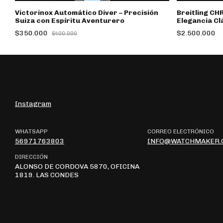
Victorinox Automático Diver – Precisión
Breitling C
Suiza con Espíritu Aventurero
0
Elegancia Cl
Aviador
$350.000
$2.500.000
$400.000
Instagram
WHATSAPP
CORREO ELECTRÓNICO
56971763803
INFO@WATCHMAKER.
DIRECCIÓN
ALONSO DE CORDOVA 5870, OFICINA
1819. LAS CONDES