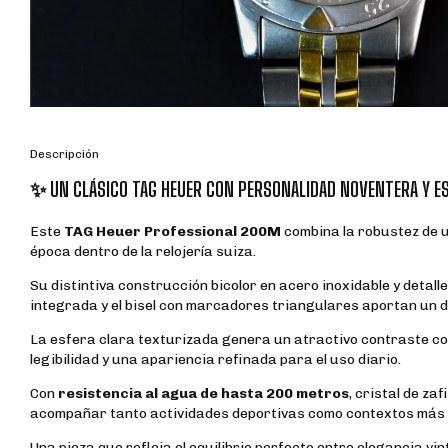
Descripción
✨ UN CLÁSICO TAG HEUER CON PERSONALIDAD NOVENTERA Y E
Este
TAG Heuer Professional 200M
combina la robustez de u
época dentro de la relojería suiza.
Su distintiva construcción bicolor en acero inoxidable y detal
integrada y el bisel con marcadores triangulares aportan un di
La esfera clara texturizada genera un atractivo contraste con
legibilidad y una apariencia refinada para el uso diario.
Con
resistencia al agua de hasta 200 metros
, cristal de z
acompañar tanto actividades deportivas como contextos más 
Una pieza que refleja el equilibrio perfecto entre elegancia vin