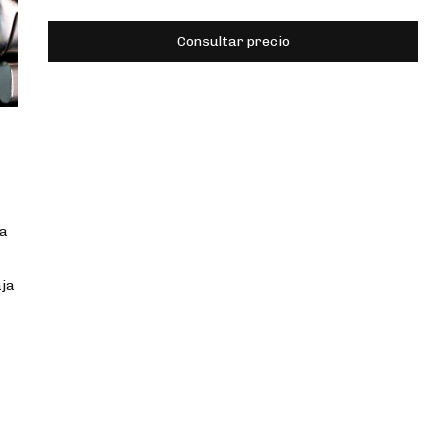
na
aja