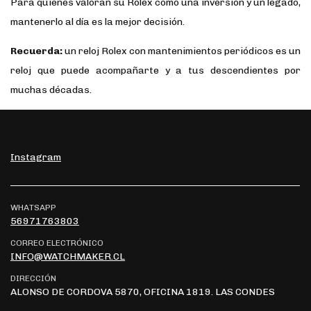
Para quienes valoran su Rolex como una inversión y un legado,
mantenerlo al día es la mejor decisión.
Recuerda:
un reloj Rolex con mantenimientos periódicos es un
reloj que puede acompañarte y a tus descendientes por
muchas décadas.
Instagram
WHATSAPP
56971763803
CORREO ELECTRÓNICO
INFO@WATCHMAKER.CL
DIRECCIÓN
ALONSO DE CORDOVA 5870, OFICINA 1819. LAS CONDES