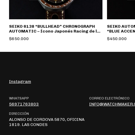
SEIKO 6138 “BULLHEAD” CHRONOGRAPH
SEIKO AUTO
AUTOMATIC – Ícono Japonés Racing de los
“BLUE ACCENT
70
$650.000
$450.000
Instagram
WHATSAPP
CORREO ELECTRÓNICO
56971763803
INFO@WATCHMAKER.
DIRECCIÓN
ALONSO DE CORDOVA 5870, OFICINA
1819. LAS CONDES