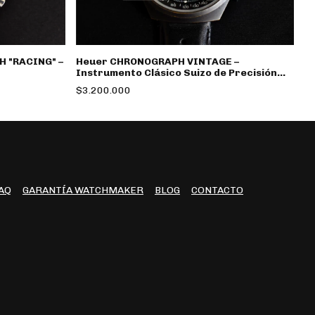
 "RACING" –
Heuer CHRONOGRAPH VINTAGE –
B
Instrumento Clásico Suizo de Precisión
El
Deportiva
A
$3.200.000
$
AQ
GARANTÍA WATCHMAKER
BLOG
CONTACTO