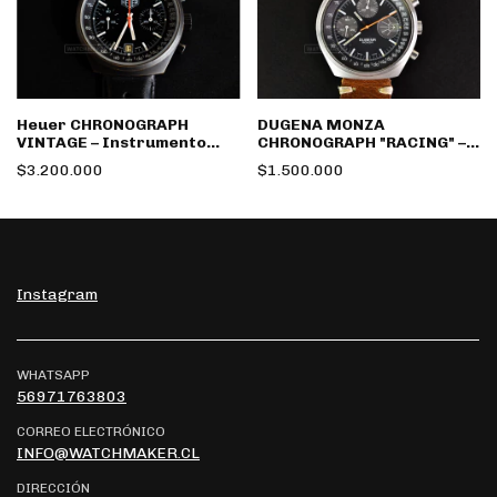
Heuer CHRONOGRAPH
DUGENA MONZA
VINTAGE – Instrumento
CHRONOGRAPH "RACING" –
Clásico Suizo de Precisión
Espíritu Motorsport de los
$3.200.000
$1.500.000
Deportiva
70
Instagram
WHATSAPP
56971763803
CORREO ELECTRÓNICO
INFO@WATCHMAKER.CL
DIRECCIÓN